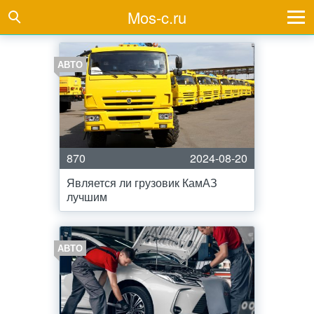
Mos-c.ru
АВТО
870
2024-08-20
Является ли грузовик КамАЗ
лучшим
АВТО