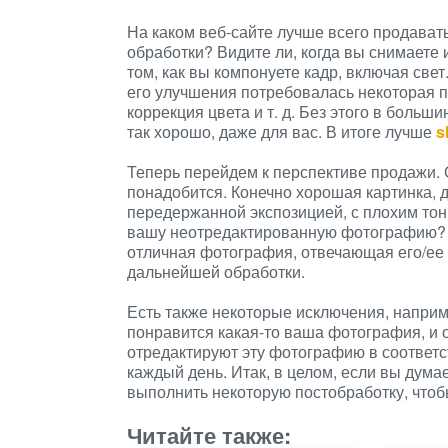
На каком веб-сайте лучше всего продава
обработки? Видите ли, когда вы снимает
том, как вы компонуете кадр, включая свет.
его улучшения потребовалась некоторая по
коррекция цвета и т. д. Без этого в боль
так хорошо, даже для вас. В итоге лучше
s
Теперь перейдем к перспективе продажи. С
понадобится. Конечно хорошая картинка, д
передержанной экспозицией, с плохим тон
вашу неотредактированную фотографию? К
отличная фотография, отвечающая его/ее
дальнейшей обработки.
Есть также некоторые исключения, наприме
понравится какая-то ваша фотография, и 
отредактируют эту фотографию в соответс
каждый день. Итак, в целом, если вы дум
выполнить некоторую постобработку, чтоб
Читайте также: