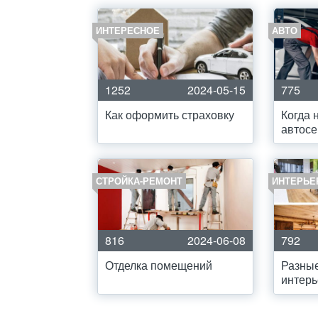
ИНТЕРЕСНОЕ
АВТО
1252
2024-05-15
775
Как оформить страховку
Когда 
автосе
СТРОЙКА-РЕМОНТ
ИНТЕРЬЕ
816
2024-06-08
792
Отделка помещений
Разные
интер