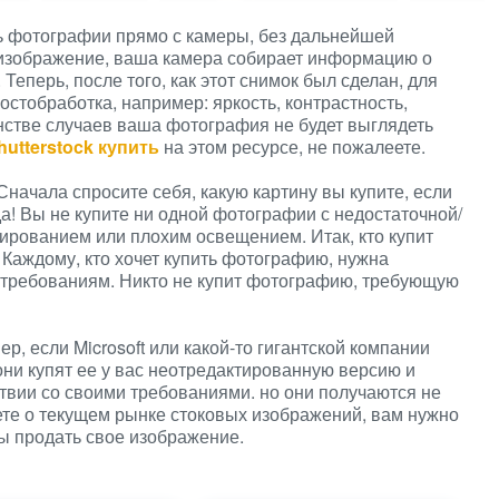
ть фотографии прямо с камеры, без дальнейшей
е изображение, ваша камера собирает информацию о
 Теперь, после того, как этот снимок был сделан, для
стобработка, например: яркость, контрастность,
шинстве случаев ваша фотография не будет выглядеть
hutterstock купить
на этом ресурсе, не пожалеете.
начала спросите себя, какую картину вы купите, если
а! Вы не купите ни одной фотографии с недостаточной/
ированием или плохим освещением. Итак, кто купит
аждому, кто хочет купить фотографию, нужна
 требованиям. Никто не купит фотографию, требующую
р, если Microsoft или какой-то гигантской компании
они купят ее у вас неотредактированную версию и
твии со своими требованиями. но они получаются не
аете о текущем рынке стоковых изображений, вам нужно
ы продать свое изображение.