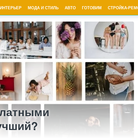
ИНТЕРЬЕР
МОДА И СТИЛЬ
АВТО
ГОТОВИМ
СТРОЙКА-РЕМ
платными
учший?