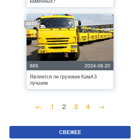
каменных?
АВТО
869
2024-08-20
Является ли грузовик КамАЗ
лучшим
←
1
2
3
4
→
СВЕЖЕЕ