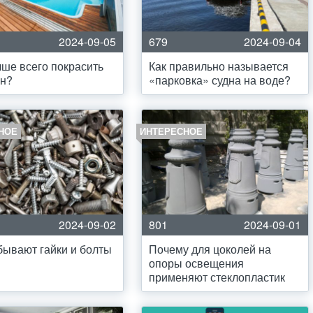
2024-09-05
679
2024-09-04
чше всего покрасить
Как правильно называется
йн?
«парковка» судна на воде?
НОЕ
ИНТЕРЕСНОЕ
2024-09-02
801
2024-09-01
бывают гайки и болты
Почему для цоколей на
опоры освещения
применяют стеклопластик